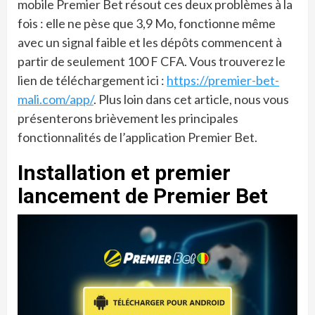
mobile Premier Bet résout ces deux problèmes à la
fois : elle ne pèse que 3,9 Mo, fonctionne même
avec un signal faible et les dépôts commencent à
partir de seulement 100 F CFA. Vous trouverez le
lien de téléchargement ici :
https://premier-bet-
mali.com/app/
. Plus loin dans cet article, nous vous
présenterons brièvement les principales
fonctionnalités de l’application Premier Bet.
Installation et premier
lancement de Premier Bet