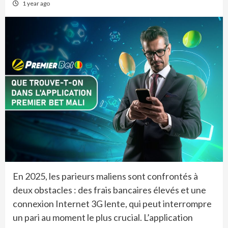
1 year ago
En 2025, les parieurs maliens sont confrontés à
deux obstacles : des frais bancaires élevés et une
connexion Internet 3G lente, qui peut interrompre
un pari au moment le plus crucial. L’application