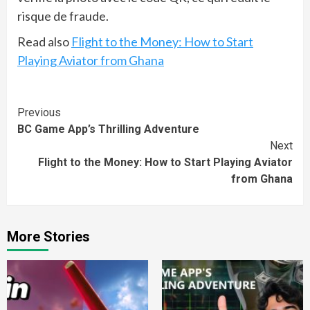
risque de fraude.
Read also
Flight to the Money: How to Start
Playing Aviator from Ghana
Continue
Previous
BC Game App’s Thrilling Adventure
Reading
Next
Flight to the Money: How to Start Playing Aviator
from Ghana
More Stories