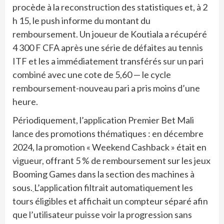
procède à la reconstruction des statistiques et, à 2
h 15, le push informe du montant du
remboursement. Un joueur de Koutiala a récupéré
4 300 F CFA après une série de défaites au tennis
ITF et les a immédiatement transférés sur un pari
combiné avec une cote de 5,60 — le cycle
remboursement-nouveau pari a pris moins d’une
heure.
Périodiquement, l’application Premier Bet Mali
lance des promotions thématiques : en décembre
2024, la promotion « Weekend Cashback » était en
vigueur, offrant 5 % de remboursement sur les jeux
Booming Games dans la section des machines à
sous.
L’application filtrait automatiquement les
tours éligibles et affichait un compteur séparé afin
que l’utilisateur puisse voir la progression sans