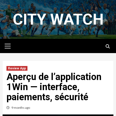
Skip
to
CITY WATCH
content
Primary
Menu
Review App
Aperçu de l’application
1Win — interface,
paiements, sécurité
9 months ago