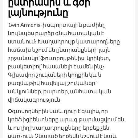
ընտրանին և գծի
լայնությունը
1win Armenia-ի սպորտային բաժինը
նույնպես բարձր գնահատական է
ստանում։ Խաղադրույք կատարողները
հաճախ նշում են ընտրանքների լայն
շրջանակը՝ ֆուտբոլ, թենիս, կրիկետ,
բասկետբոլ՝ հասանելի է ամեն ինչ։
Գլխավոր շուկաների կողքին կան
բազմաթիվ հավելյալ շուկաներ՝
անկյուններ, քարտեր, անհատական
վիճակագրություն։
Օգտվողներին նաև դուր է գալիս, որ
կոեֆիցիենտները արագ թարմացվում են,
և ուղիղ խաղադրույքները երբեք չեն
սառչում։ Չնայած երբեմն նշվում է նաև