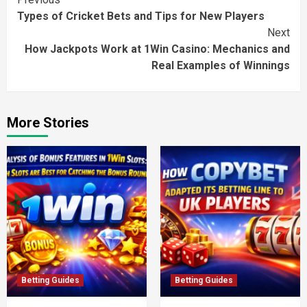
Continue
Types of Cricket Bets and Tips for New Players
Reading
Next
How Jackpots Work at 1Win Casino: Mechanics and
Real Examples of Winnings
More Stories
Betting Guides
Betting Guides