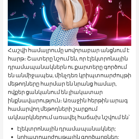
Հաշվի համալրումը սովորաբար անցնում է
հարթ։ Շատերը նշում են, որ էլեկտրոնային
դրամապանակներն ու քարտերը գործում
են անմիջապես, մինչդեռ կրիպտոարժույթի
մեթոդները հարմար են նրանց համար,
ովքեր ցանկանում են լիակատար
ինքնավարություն։ Առաջին հերթին արագ
համարվող մեթոդների շարքում
ակնարկներում առավել հաճախ նշվում են՝
էլեկտրոնային դրամապանակներ;
կրիպտոարժույթային գործարքներ;